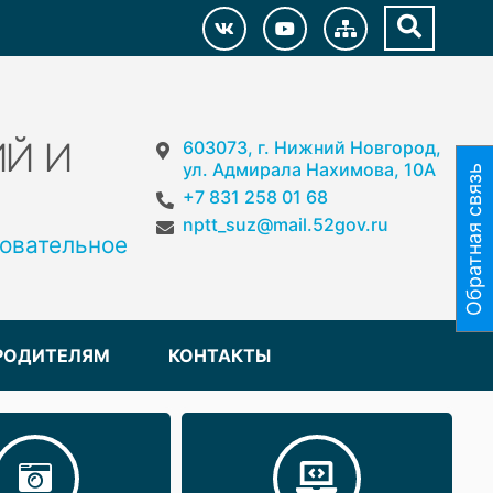
603073, г. Нижний Новгород,
Й И
ул. Адмирала Нахимова, 10А
Обратная связь
+7 831 258 01 68
nptt_suz@mail.52gov.ru
овательное
РОДИТЕЛЯМ
КОНТАКТЫ