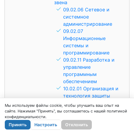
звена
09.02.06 Сетевое и
системное
администрирование
09.02.07
Информационные
системы и
программирование
09.02.11 Разработка и
управление
программным
обеспечением
10.02.01 Организация и
технология защиты
информации
Мы используем файлы cookie, чтобы улучшить ваш опыт на
38.02.01 Экономика и
сайте. Нажимая "Принять", вы соглашаетесь с нашей политикой
бухгалтерский учет (по
конфиденциальности.
отраслям)
Принять
Настроить
Отклонить
39.02.01 Социальная