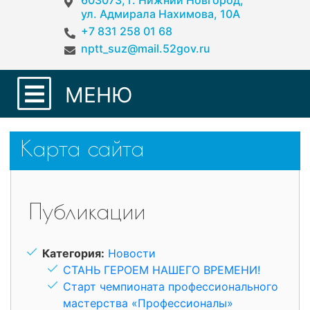
603073, г. Нижний Новгород,
ул. Адмирала Нахимова, 10А
+7 831 258 01 68
nptt_suz@mail.52gov.ru
МЕНЮ
Карта сайта
Публикации
Категория:
Новости
СТАНЬ ГЕРОЕМ НАШЕГО ВРЕМЕНИ!
Старт чемпионата профессионального
мастерства «Профессионалы»