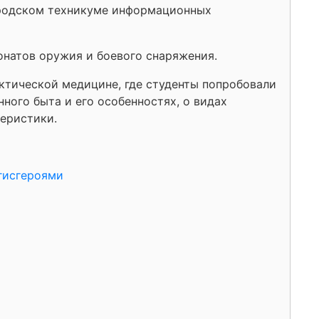
ородском техникуме информационных
онатов оружия и боевого снаряжения.
актической медицине, где студенты попробовали
ного быта и его особенностях, о видах
теристики.
гисгероями