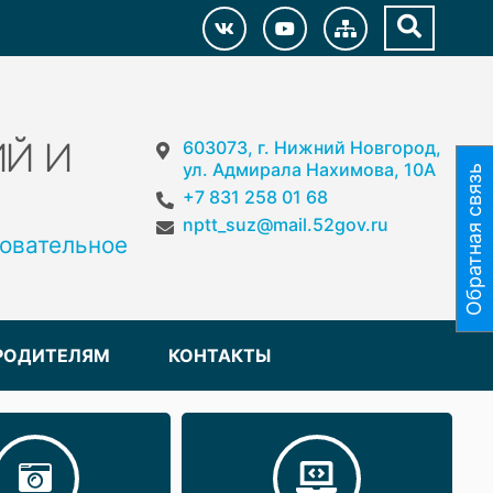
603073, г. Нижний Новгород,
Й И
ул. Адмирала Нахимова, 10А
Обратная связь
+7 831 258 01 68
nptt_suz@mail.52gov.ru
овательное
РОДИТЕЛЯМ
КОНТАКТЫ