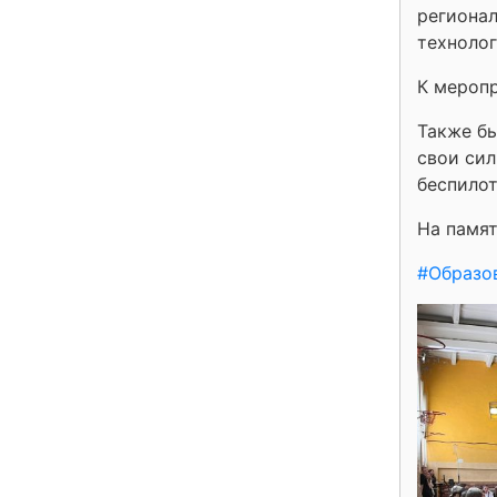
региона
технолог
К меропр
Также бы
свои сил
беспилот
На памя
#Образо