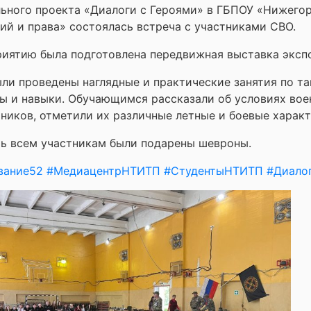
льного проекта «Диалоги с Героями» в ГБПОУ «Нижег
ий и права» состоялась встреча с участниками СВО.
иятию была подготовлена передвижная выставка эксп
ли проведены наглядные и практические занятия по т
ы и навыки. Обучающимся рассказали об условиях воен
ников, отметили их различные летные и боевые харак
ть всем участникам были подарены шевроны.
вание52
#МедиацентрНТИТП
#СтудентыНТИТП
#Диало