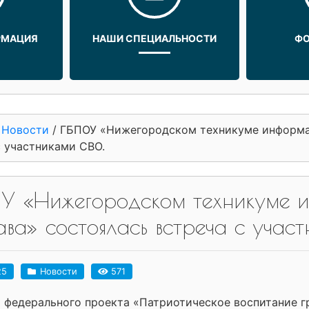
РМАЦИЯ
НАШИ СПЕЦИАЛЬНОСТИ
ФО
/
Новости
/
ГБПОУ «Нижегородском техникуме информац
с участниками СВО.
У «Нижегородском техникуме и
ава» состоялась встреча с учас
25
Новости
571
х федерального проекта «Патриотическое воспитание 