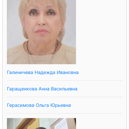
Галиничева Надежда Ивановна
Гаращенкова Анна Васильевна
Герасимова Ольга Юрьевна