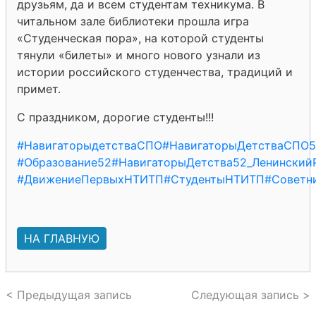
друзьям, да и всем студентам техникума. В
читальном зале библиотеки прошла игра
«Студенческая пора», на которой студенты
тянули «билеты» и много нового узнали из
истории российского студенчества, традиций и
примет.
С праздником, дорогие студенты!!!
#НавигаторыдетстваСПО
#НавигаторыДетстваСПО
#Образование52
#НавигаторыДетства52_Ленинский
#ДвижениеПервыхНТИТП
#СтудентыНТИТП
#Советн
НА ГЛАВНУЮ
< Предыдущая запись
Следующая запись >